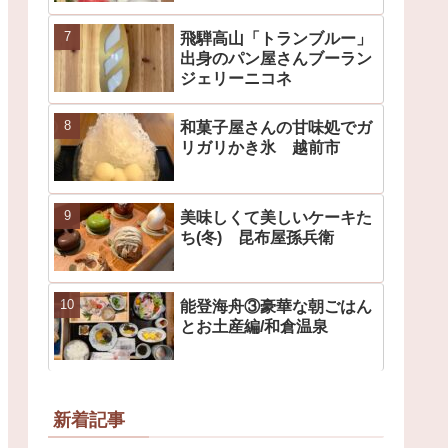
飛騨高山「トランブルー」
出身のパン屋さんブーラン
ジェリーニコネ
和菓子屋さんの甘味処でガ
リガリかき氷 越前市
美味しくて美しいケーキた
ち(冬) 昆布屋孫兵衛
能登海舟③豪華な朝ごはん
とお土産編/和倉温泉
新着記事