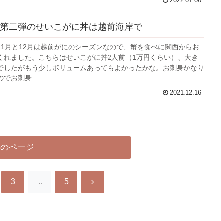
2022.01.06
第二弾のせいこがに丼は越前海岸で
11月と12月は越前がにのシーズンなので、蟹を食べに関西からお
くれました。こちらはせいこがに丼2人前（1万円くらい）、大き
でしたがもう少しボリュームあってもよかったかな。お刺身かなり
でお刺身...
2021.12.16
次のページ
次
3
…
5
へ