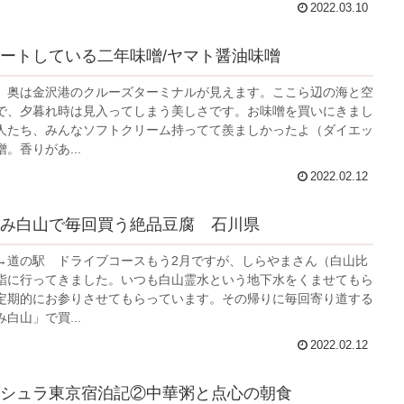
2022.03.10
ートしている二年味噌/ヤマト醤油味噌
。奥は金沢港のクルーズターミナルが見えます。ここら辺の海と空
で、夕暮れ時は見入ってしまう美しさです。お味噌を買いにきまし
人たち、みんなソフトクリーム持ってて羨ましかったよ（ダイエッ
。香りがあ...
2022.02.12
み白山で毎回買う絶品豆腐 石川県
→道の駅 ドライブコースもう2月ですが、しらやまさん（白山比
詣に行ってきました。いつも白山霊水という地下水をくませてもら
定期的にお参りさせてもらっています。その帰りに毎回寄り道する
白山」で買...
2022.02.12
シュラ東京宿泊記②中華粥と点心の朝食