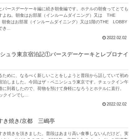
とバースデーケーキ編に続き朝食編です。ホテルの朝食ってとても
すよね。朝食はお部屋（インルームダイニング）又は THE
階）朝食はお部屋（インルームダイニング）又は1階のTHE LOBBY
...
2022.02.02
シュラ東京宿泊記①バースデーケーキとレプロナイ
るために、なるべく新しいことをしようと普段から話していて初め
宿泊しました。今回はザ・ペニンシュラ東京です。チェックイン午
港に到着したので、荷物を預けて身軽になろうとホテルに直行。
ックインでし...
2022.02.02
すき焼き/京都 三嶋亭
すき焼きを頂きました。普段はあまり高い食事しないんだけど、実