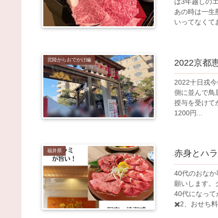
は3年越しの
あの時は一生
いってなくてお
北陸からおでかけ編
2022京
2022十日
側に並んで鳥
授与を受けてか
1200円...
福井県
赤身とハラ
40代のおな
願いします。
40代になっ
✖️2、おせち料