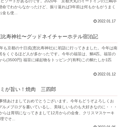
エピソードがあるのです。2020年 京都大丸のイートインの三嶋亭
懸命でわからなかったけど、振り返れば3年前は何もかもがうまく
金も使...
2022.01.17
都恵比寿神社〜グッドネイチャーホテル宿泊記
戎今年も京都の十日戎(恵比寿神社)に初詣に行ってきました。今年は南
居をくぐるほど人が多かったです。今年の福笹は、鯛4匹。福笹の
ら(3500円) 福笹に縁起物をトッピング(有料)この鯛たしか1匹
2022.01.12
ミが旨い！焼肉 三四郎
か事情あけましておめでとうございます。今年もどうぞよろしくお
グルメブログを書いているし、美味しいものも大好きなのに・・・
てからは胃弱になってきまして12月からの会食、クリスマスケーキ
理でそ...