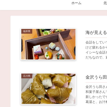
ホーム
北
福井県
海が見える
会話をしてい
けど疲れるか
イシーな会話
だちなので、素
石川県
金沢うら田
金沢うら田さ
和菓子屋さん
新しかったで
葛湯と、お汁粉