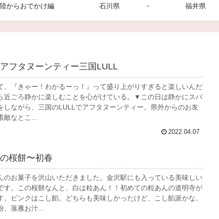
陸からおでかけ編
石川県
福井県
アフタヌーンティー三国LULL
て、『きゃー！わかるーっ！』って盛り上がりすぎると楽しいんだ
ら近ごろ静かに楽しむことを心がけている。▼この日は静かにスパ
をしながら、三国のLULLでアフタヌーンティー。県外からのお友
敵なとこ...
2022.04.07
の桜餅〜初春
んのお菓子を沢山いただきました。金沢駅にも入っている美味しい
です。この桜餅なんと、白は粒あん！！初めての粒あんの道明寺が
す。ピンクはこし餡。どちらも美味しかったけど、こし餡派かな。
、落雁お汁...