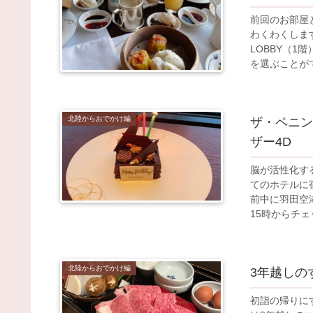
前回のお部屋
わくわくしま
LOBBY（1
を選ぶことができ
北陸からおでかけ編
ザ・ペニン
ザー4D
脳が活性化す
てのホテルに
前中に羽田空
15時からチェ
北陸からおでかけ編
3年越しの
初詣の帰りに