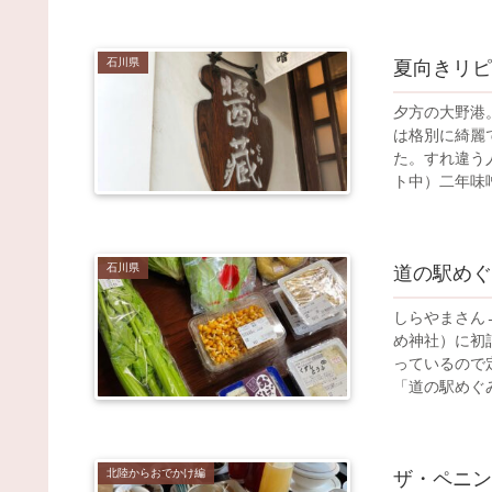
石川県
夏向きリピ
夕方の大野港
は格別に綺麗
た。すれ違う
ト中）二年味噌
石川県
道の駅めぐ
しらやまさん
め神社）に初
っているので
「道の駅めぐみ
北陸からおでかけ編
ザ・ペニン