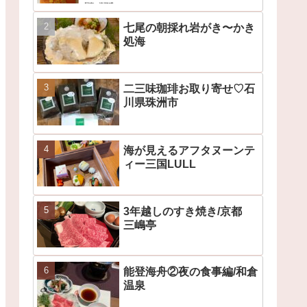
七尾の朝採れ岩がき〜かき
処海
二三味珈琲お取り寄せ♡石
川県珠洲市
海が見えるアフタヌーンテ
ィー三国LULL
3年越しのすき焼き/京都
三嶋亭
能登海舟②夜の食事編/和倉
温泉