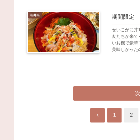
福井県
期間限定 
せいこがに丼
友だちが来て
いお椀で豪華
美味しかったの
前
1
2
へ