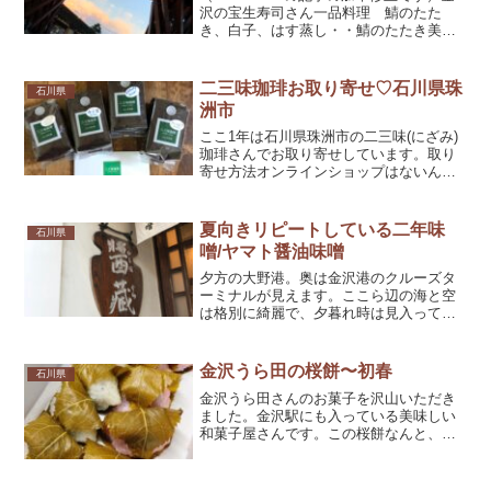
沢の宝生寿司さん一品料理 鯖のたた
き、白子、はす蒸し・・鯖のたたき美味
しすぎてみんなで唸ります。白子ポン酢
こんなパツンとしまった白子初めてイカ
新鮮すぎて吸盤がお皿にくっつくお刺身
二三味珈琲お取り寄せ♡石川県珠
石川県
クジラの竜田...
洲市
ここ1年は石川県珠洲市の二三味(にざみ)
珈琲さんでお取り寄せしています。取り
寄せ方法オンラインショップはないんじ
ゃないかな？FAXでペロッと流してすぐ
届きます。能登のさいはての地からよう
こそ〜♪ペーパードリップ用の粉でお願い
夏向きリピートしている二年味
石川県
しました。こんな...
噌/ヤマト醤油味噌
夕方の大野港。奥は金沢港のクルーズタ
ーミナルが見えます。ここら辺の海と空
は格別に綺麗で、夕暮れ時は見入ってし
まう美しさです。お味噌を買いにきまし
た。すれ違う人たち、みんなソフトクリ
ーム持ってて羨ましかったよ（ダイエッ
金沢うら田の桜餅〜初春
石川県
ト中）二年味噌。香りがあ...
金沢うら田さんのお菓子を沢山いただき
ました。金沢駅にも入っている美味しい
和菓子屋さんです。この桜餅なんと、白
は粒あん！！初めての粒あんの道明寺が
新しかったです。ピンクはこし餡。どち
らも美味しかったけど、こし餡派かな。