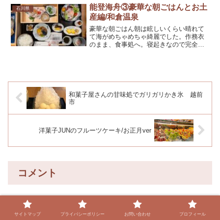
葛湯と、お汁粉、落雁お汁...
能登海舟③豪華な朝ごはんとお土
石川県
産編/和倉温泉
豪華な朝ごはん朝は眩しいくらい晴れて
て海がめちゃめちゃ綺麗でした。作務衣
のまま、食事処へ。寝起きなので完全個
室がありがたかったです。もみじこ、山
葵漬けかまぼこ、いかのお造りや、しら
す、煮物、サラダ、もずく酢、温泉
卵・・・すごい品数焼き魚は4...
和菓子屋さんの甘味処でガリガリかき氷 越前
市
洋菓子JUNのフルーツケーキ/お正月ver
コメント
コメントを書き込む
サイトマップ
プライバシーポリシー
お問い合わせ
プロフィール