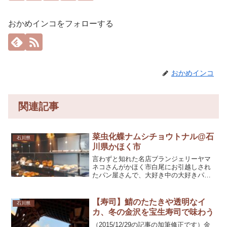
おかめインコをフォローする
おかめインコ
関連記事
菜虫化蝶ナムシチョウトナル@石
石川県
川県かほく市
言わずと知れた名店ブランジェリーヤマ
ネコさんがかほく市白尾にお引越しされ
たパン屋さんで、大好き中の大好きパン
屋さん♪遠くなってからは全然いけなくて
さみしいところです。美人マダムがサー
ブしてくれてエコバッグに入れる時も、
【寿司】鯖のたたきや透明なイ
石川県
パン愛溢れる詰め方を教...
カ、冬の金沢を宝生寿司で味わう
（2015/12/29の記事の加筆修正です）金