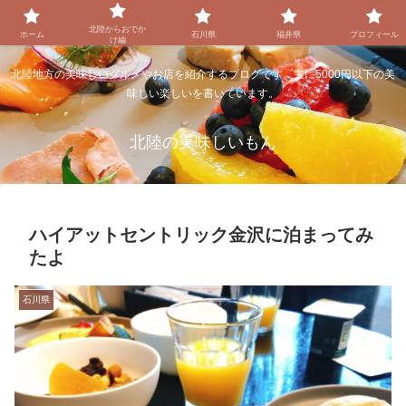
北陸からおでか
ホーム
石川県
福井県
プロフィール
け編
北陸地方の美味しいグルメやお店を紹介するブログです。主に5000円以下の美
味しい楽しいを書いています。
北陸の美味しいもん
ハイアットセントリック金沢に泊まってみ
たよ
石川県